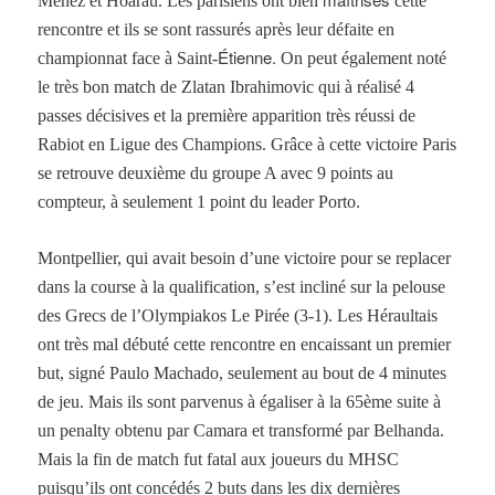
Ménez et Hoarau. Les parisiens ont bien
cette
rencontre et ils se sont rassurés après leur défaite en
Étienne.
championnat face à Saint-
On peut également noté
le très bon match de Zlatan Ibrahimovic qui à réalisé 4
passes décisives et la première apparition très réussi de
Rabiot en Ligue des Champions. Grâce à cette victoire Paris
se retrouve deuxième du groupe A avec 9 points au
compteur, à seulement 1 point du leader Porto.
Montpellier, qui avait besoin d’une victoire pour se replacer
dans la course à la qualification, s’est incliné sur la pelouse
des Grecs de l’Olympiakos Le Pirée (3-1). Les Héraultais
ont très mal débuté cette rencontre en encaissant un premier
but, signé Paulo Machado, seulement au bout de 4 minutes
de jeu. Mais ils sont parvenus à égaliser à la 65ème suite à
un penalty obtenu par Camara et transformé par Belhanda.
Mais la fin de match fut fatal aux joueurs du MHSC
puisqu’ils ont concédés 2 buts dans les dix dernières